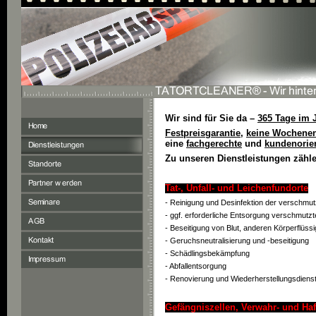
Wir sind für Sie da –
365 Tage im 
Festpreisgarantie
,
keine Wochenen
eine
fachgerechte
und
kundenorie
Zu unseren Dienstleistungen zähl
T
at-, Unfall- und Leichenfundorte
- Reinigung und Desinfektion der verschmu
- ggf. erforderliche Entsorgung verschmutzte
- Beseitigung von Blut, anderen Körperflüs
- Geruchsneutralisierung und -beseitigung
- Schädlingsbekämpfung
- Abfallentsorgung
- Renovierung und Wiederherstellungsdienst
Gefängniszellen, Verwahr- und H