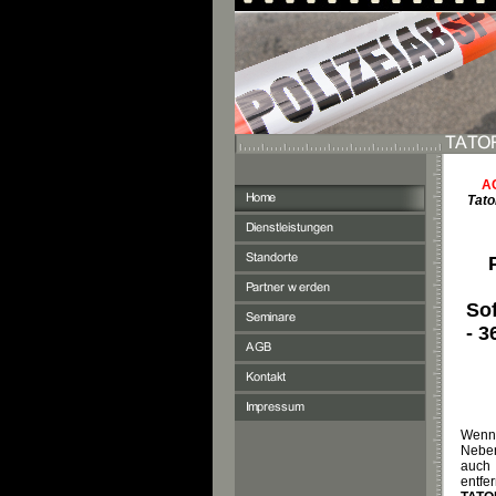
A
Tato
Sof
- 3
Wenn 
Neben
auch 
entf