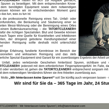
ORTCLEANER®
haben es sich zur Aufgabe gemacht,
 Spuren zu beseitigen. Mit dem entsprechenden Know-
 dem benötigten Equipment sowie dem notwendigen
wissen können wir im entscheidenden Moment ganz
das tun, was zu tun ist.
s die professionelle Reinigung eines Tat-, Unfall- oder
enfundortes, die Beräumung und Säuberung einer so
nten Messi-Wohnung oder die Bereinigung eines Ortes
 einem Buttersäureanschlag – die
TATORTCLEANER®
dafür die richtigen Spezialisten. Blut und Gewebe können
nach Tagen eine Quelle für Krankheiten und Infektionen
ellen, der dringend gebotene Handlungsbedarf einer
henden Reinigung sollte deshalb nicht unterschätzt
n!
ährige Erfahrung, fundierte Kenntnisse im Bereich der
essionellen und wirksamen Reinigung und das stets
derliche Spezial-Equipment sind Garant für ein zuverlässiges Ergebnis der Arbeit u
 Unfall, jedes verletzende Geschehen hinterlässt Spuren, sichtbare und 
ORTCLEANER®
jederzeit mit dem erforderlichen Fingerspitzengefühl. Im Falle, 
tzt oder verstorben ist, gehen die
TATORTCLEANER®
entsprechend sorgsam mit 
it dem notwendigen Verständnis führen sie ihre Arbeiten zuverlässig aus.
 Motto
„Wir hinterlassen keine Spuren!“
soll Sie künftig auch vergessen lassen -
Wir sind für Sie da – 365 Tage im Jahr, 24 St
TCLEANER® - Wir hinterlassen keine Spuren! | info@tatortcleaner.com