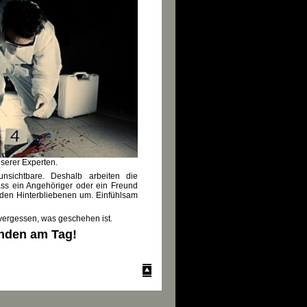
nserer Experten.
unsichtbare. Deshalb arbeiten die
dass ein Angehöriger oder ein Freund
den Hinterbliebenen um. Einfühlsam
 vergessen, was geschehen ist.
unden am Tag!