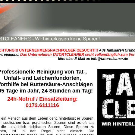
CHTUNG!!! UNTERNEHMENSNACHFOLGER GESUCHT!!!
Aus familiären Grün
rtreinigung.
Das Unternehmen TATORTCLEANER steht vollumfänglich zum Ver
bitte eine E-Mail an
info@tatortcleaner.de
Professionelle Reinigung von Tat-,
Unfall- und Leichenfundorten,
orthilfe bei Buttersäure-Anschlägen
65 Tage im Jahr, 24 Stunden am Tag!
24h-Notruf / Einsatzleitung:
0172.6111116
ein Mensch aus dem Leben geht, hinterlässt er Spuren.
 seelischen bzw. psychischen Spuren sind es oftmals
die tatsächlich sichtbaren Spuren. Diese Spuren zu
ernen, ist in der Regel nicht einfach. Die