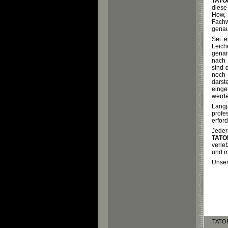
TAT
diese
How,
Fach
genau 
Sei e
Leich
genan
nach
sind 
noch 
darst
einge
werde
Langj
prof
erfor
Jeder
TAT
verle
und m
Unser
TATOR